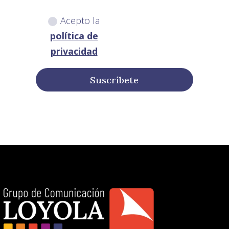
Acepto la
política de
privacidad
Suscríbete