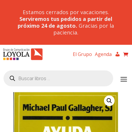
Estamos cerrados por vacaciones.
Serviremos tus pedidos a partir del
próximo 24 de agosto.
Gracias por la
paciencia.
El Grupo
Agenda
Búsqueda
de
productos