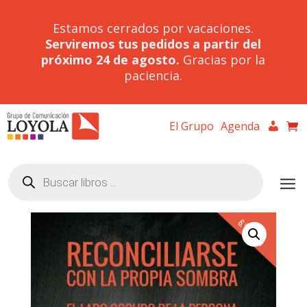
Estamos cerrados por vacaciones.
Serviremos tus pedidos a partir del
próximo 24 de agosto.
Gracias por la
paciencia.
El Grupo
Agenda
Búsqueda
de
productos