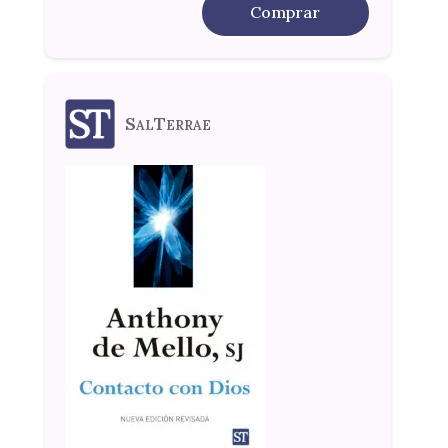
Comprar
SalTerrae