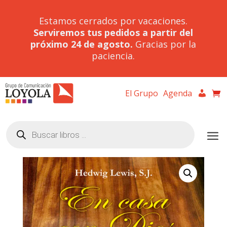
Estamos cerrados por vacaciones.
Serviremos tus pedidos a partir del
próximo 24 de agosto.
Gracias por la
paciencia.
El Grupo
Agenda
Búsqueda
de
productos