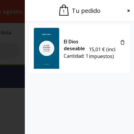
Tu pedido
e agosto.
Gracias por la paciencia.
1
iblia
El Grupo
Agenda
El Dios
deseable
15,01
€
(incl.
Cantidad:
1
impuestos)
Ver carrito
PROYECTO