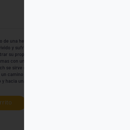
o de una herencia de milenios de
 vivido y sufrido hace que muchas mujeres
rar su propia voz. Los sentimientos de
ismas con una excesiva e injusta dureza. No
ch se sirve del ejemplo de María Magdalena
e un camino que puede conducir a las
 y hacia una mayor fortaleza.
rrito