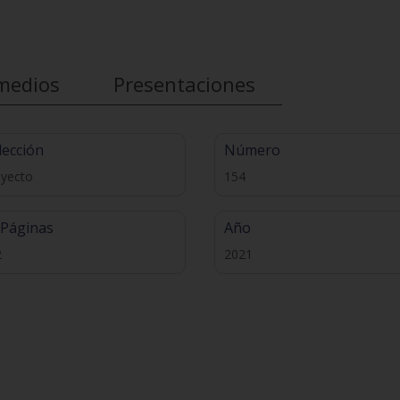
medios
Presentaciones
lección
Número
oyecto
154
 Páginas
Año
2
2021