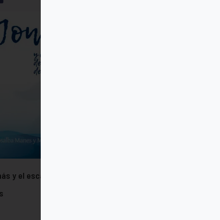
ás y el escándalo de la ternura de
s