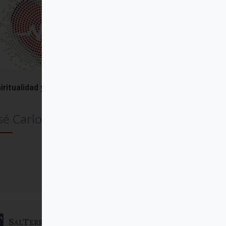
iritualidad y salud
sé Carlos Bermejo
Comprar
SalTerrae