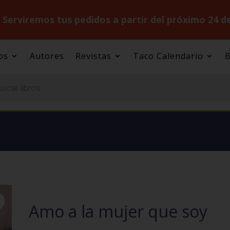
.
Serviremos tus pedidos a partir del próximo 24 d
os
Autores
Revistas
Taco Calendario
B
Amo a la mujer que soy