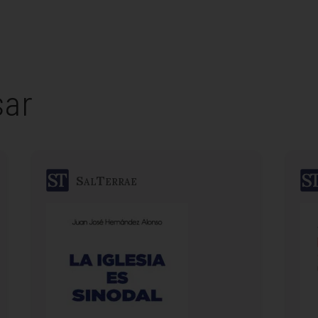
sar
SalTerrae