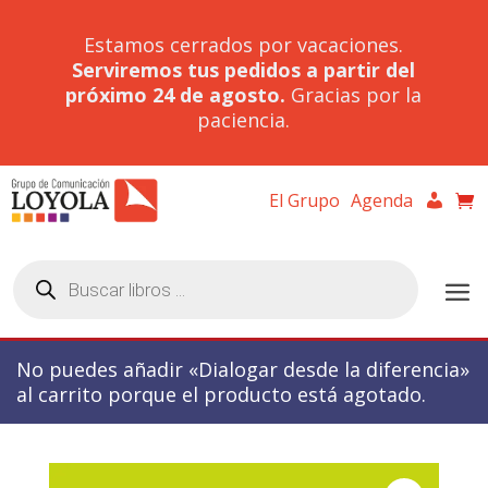
Estamos cerrados por vacaciones.
Serviremos tus pedidos a partir del
próximo 24 de agosto.
Gracias por la
paciencia.
El Grupo
Agenda
Búsqueda
de
productos
No puedes añadir «Dialogar desde la diferencia»
al carrito porque el producto está agotado.