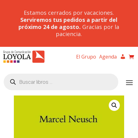
Estamos cerrados por vacaciones.
Serviremos tus pedidos a partir del
próximo 24 de agosto.
Gracias por la
paciencia.
El Grupo
Agenda
Búsqueda
de
productos