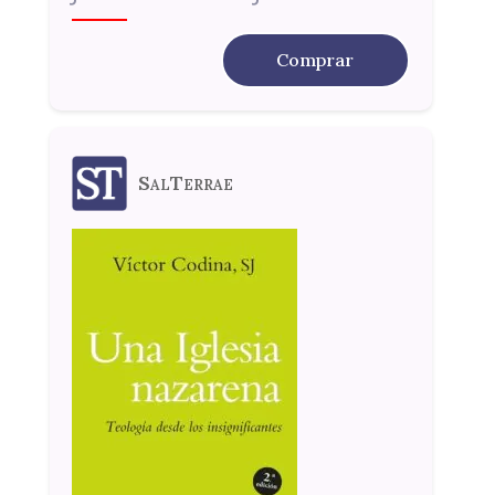
Comprar
SalTerrae