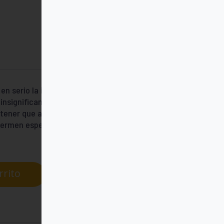
r en serio la importancia evangélica y
insignificantes, a pesar de vivir muchas
y tener que afrontar hoy nuevos desafíos
ermen esperanzador y una alternativa
rrito