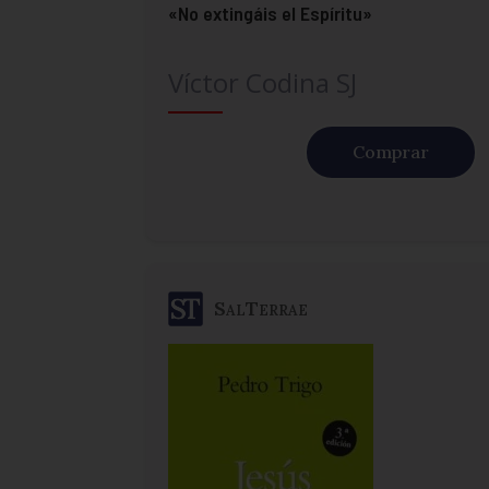
«No extingáis el Espíritu»
Víctor Codina SJ
Comprar
SalTerrae