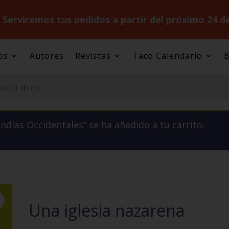
.
Serviremos tus pedidos a partir del próximo 24 d
os
Autores
Revistas
Taco Calendario
B
 Indias Occidentales” se ha añadido a tu carrito.
Una iglesia nazarena