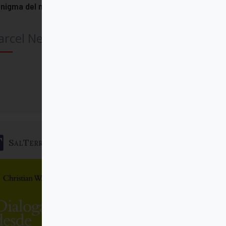
enigma del mal
arcel Neusch
Comprar
SalTerrae