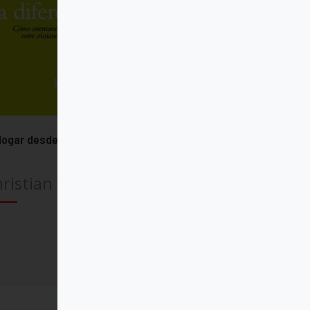
logar desde la diferencia
ristian W. Troll SJ
Comprar