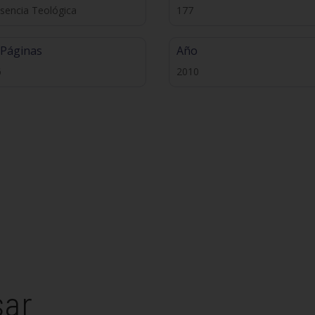
sencia Teológica
177
 Páginas
Año
6
2010
sar