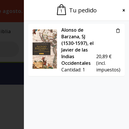
Tu pedido
e agosto.
Gracias por la paciencia.
1
Alonso de
iblia
El Grupo
Agenda
Barzana, SJ
(1530-1597), el
Javier de las
Indias
20,89
€
Occidentales
(incl.
Cantidad:
1
impuestos)
Ver carrito
PRESENCIA TEOLÓGICA