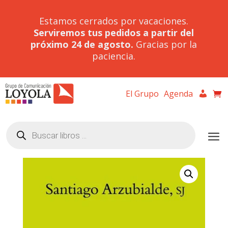
Estamos cerrados por vacaciones.
Serviremos tus pedidos a partir del
próximo 24 de agosto.
Gracias por la
paciencia.
El Grupo
Agenda
Búsqueda
de
productos