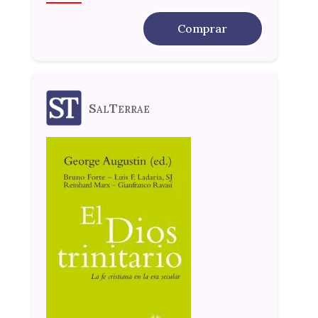
Comprar
SalTerrae