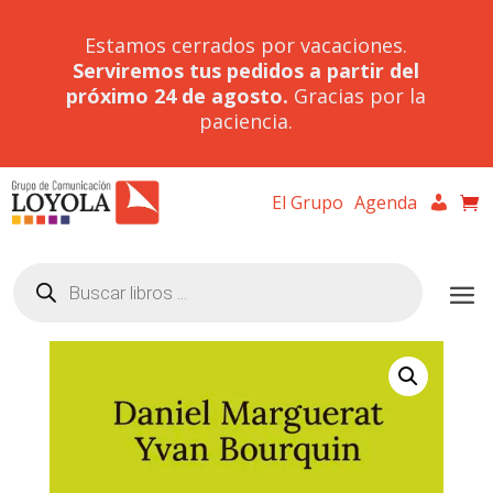
Estamos cerrados por vacaciones.
Serviremos tus pedidos a partir del
próximo 24 de agosto.
Gracias por la
paciencia.
El Grupo
Agenda
Búsqueda
de
productos