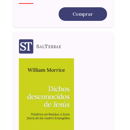
Comprar
SalTerrae