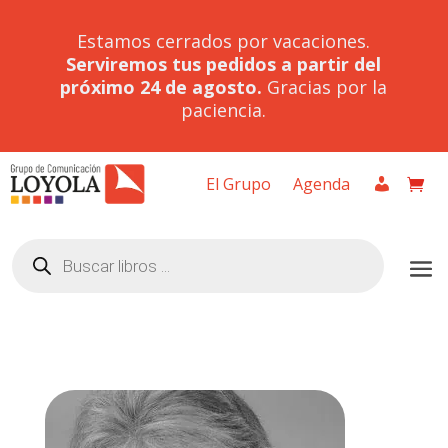
Estamos cerrados por vacaciones.
Serviremos tus pedidos a partir del
próximo 24 de agosto.
Gracias por la
paciencia.
El Grupo
Agenda
Búsqueda
de
productos