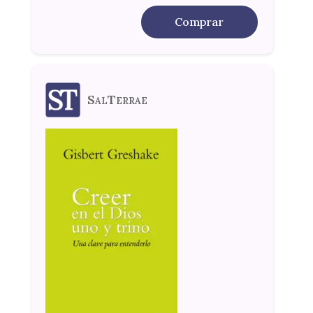
Comprar
SalTerrae