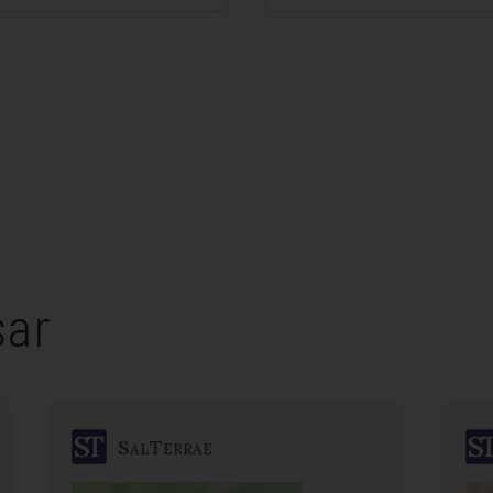
sar
SalTerrae