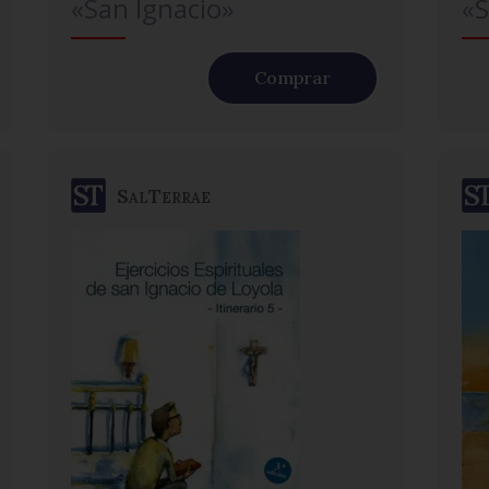
«San Ignacio»
«S
Comprar
SalTerrae