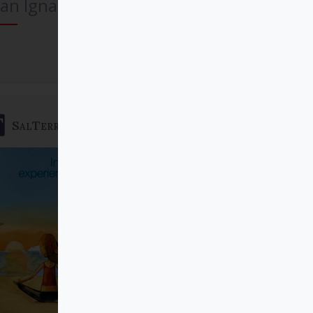
an Ignacio»
Comprar
SalTerrae