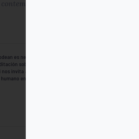
e contemporáneo
 rodean es necesario encontrar de nuevo
el
ditación sobre las bienaventuranzas y
 nos invita a tener confianza,
humano en la vida cotidiana, en la