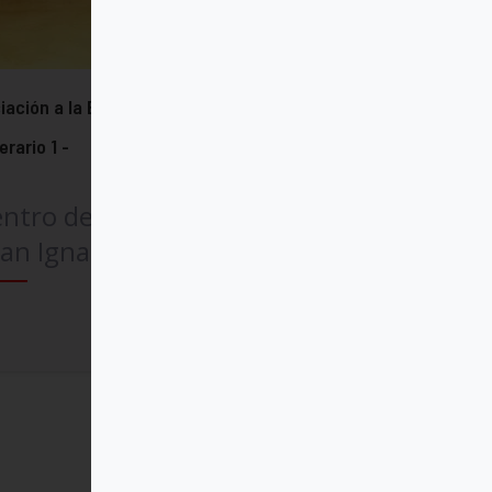
ciación a la Experiencia de Dios -
nerario 1 -
ntro de Espiritualidad
an Ignacio»
Comprar