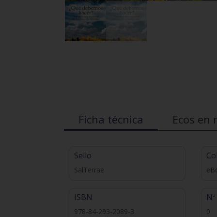
Ficha técnica
Ecos en 
Sello
Co
SalTerrae
eBo
ISBN
Nº
978-84-293-2089-3
0