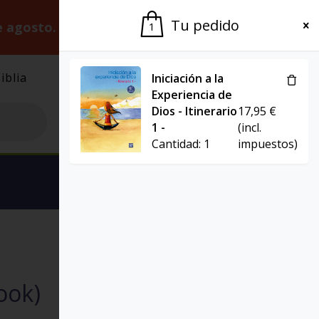
Tu pedido
e agosto.
Gracias por la paciencia.
1
iblia
El Grupo
Agenda
Iniciación a la
Experiencia de
Dios - Itinerario
17,95
€
1 -
(incl.
Cantidad:
1
impuestos)
Ver carrito
EBOOK
EL POZO DE SIQUÉN
ook)