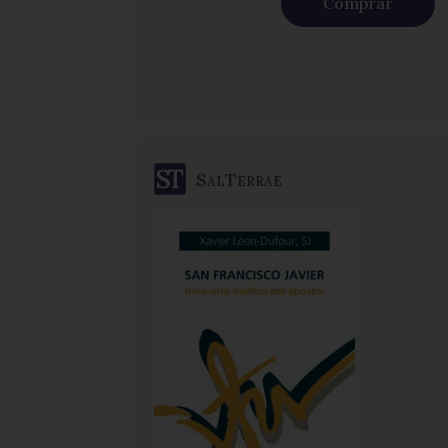
Comprar
SalTerrae