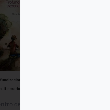
fundización en la experiencia de
s. Itinerario 4
ntro de Espiritualidad