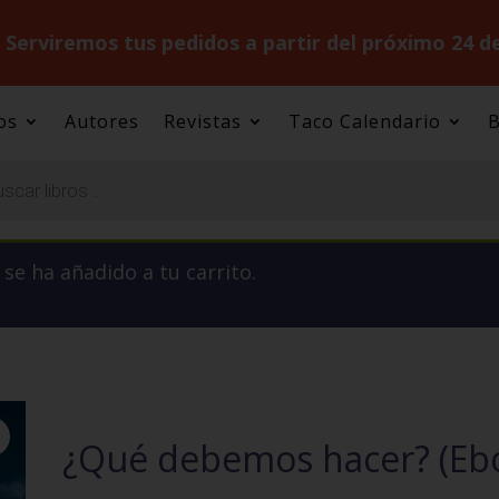
.
Serviremos tus pedidos a partir del próximo 24 d
os
Autores
Revistas
Taco Calendario
B
” se ha añadido a tu carrito.
¿Qué debemos hacer? (Eb