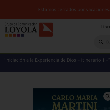
Estamos cerrados por vacaciones
Libr
Búsqueda
de
productos
“Iniciación a la Experiencia de Dios – Itinerario 1 –