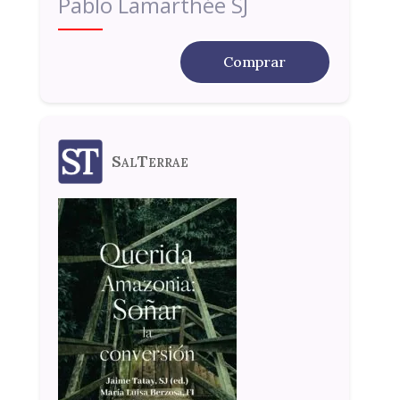
Pablo Lamarthée SJ
Comprar
SalTerrae