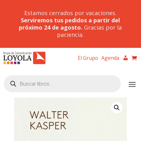
Estamos cerrados por vacaciones.
Serviremos tus pedidos a partir del
próximo 24 de agosto.
Gracias por la
paciencia.
El Grupo
Agenda
Búsqueda
de
productos