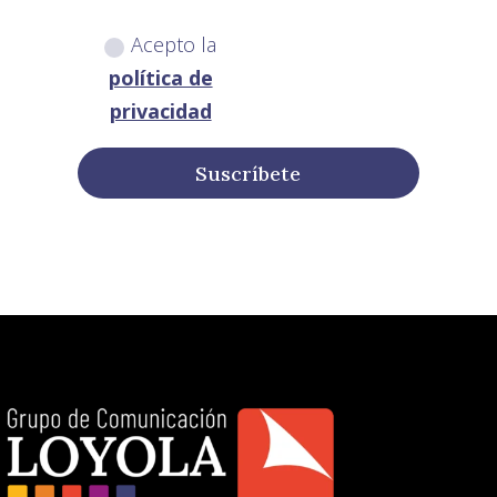
Acepto la
política de
privacidad
Suscríbete