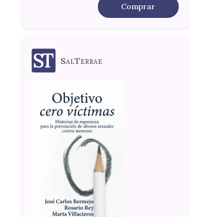
Comprar
SalTerrae