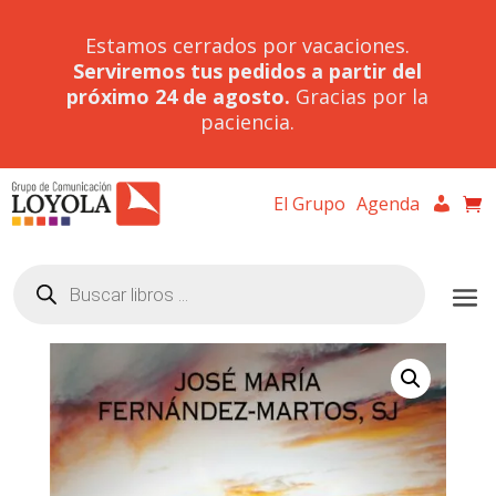
Estamos cerrados por vacaciones.
Serviremos tus pedidos a partir del
próximo 24 de agosto.
Gracias por la
paciencia.
El Grupo
Agenda
Búsqueda
de
productos