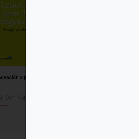
ovación a partir de los orígenes
lter Kasper
Comprar