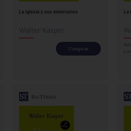
La Iglesia y sus ministerios
La 
Walter Kasper
Wa
Ren
Comprar
y m
SalTerrae