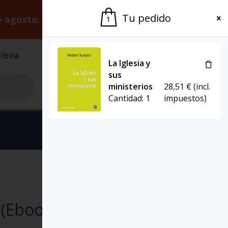
Tu pedido
e agosto.
Gracias por la paciencia.
1
iblia
El Grupo
Agenda
La Iglesia y
sus
ministerios
28,51
€
(incl.
Cantidad:
1
impuestos)
Ver carrito
EL POZO DE SIQUÉN
 (Ebook)