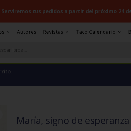
.
Serviremos tus pedidos a partir del próximo 24 d
os
Autores
Revistas
Taco Calendario
B
rrito.
María, signo de esperanza