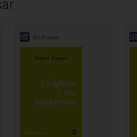
sar
SalTerrae