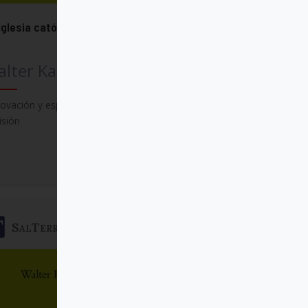
Iglesia católica
lter Kasper
ovación y esperanza: Iglesia en diálogo
isión
Comprar
SalTerrae