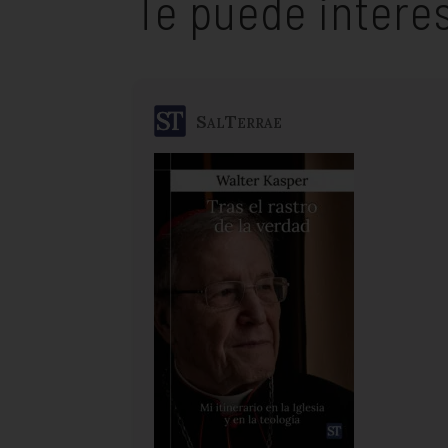
Te puede intere
SalTerrae