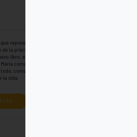
que representa la unión de los cristianos.
de la práctica de la fe, tanto personal
uevo libro, el cardenal Walter Kasper quiere
 de María como como hermana y madre en la
e todo, como un signo de esperanza,
 la vida.
rrito