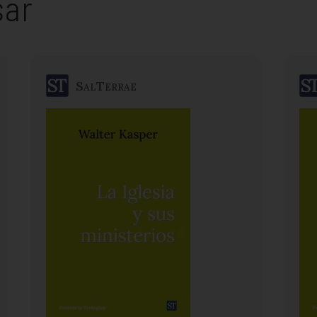
sar
SalTerrae