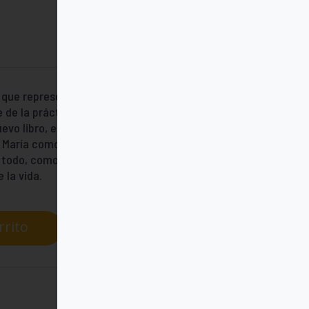
que representa la unión de los cristianos.
de la práctica de la fe, tanto personal
uevo libro, el cardenal Walter Kasper quiere
 de María como como hermana y madre en la
e todo, como un signo de esperanza,
 la vida.
rrito