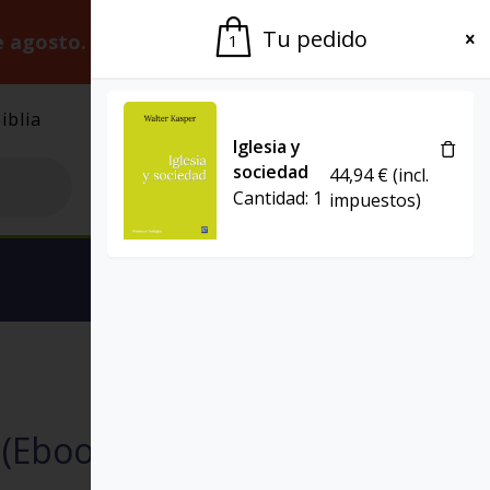
Tu pedido
e agosto.
Gracias por la paciencia.
1
iblia
El Grupo
Agenda
Iglesia y
sociedad
44,94
€
(incl.
Cantidad:
1
impuestos)
Ver carrito
EL POZO DE SIQUÉN
 (Ebook)