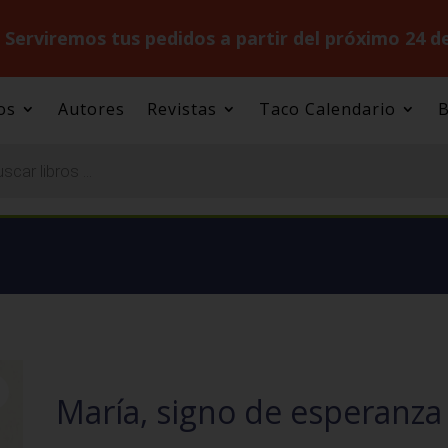
.
Serviremos tus pedidos a partir del próximo 24 d
os
Autores
Revistas
Taco Calendario
B
María, signo de esperanza