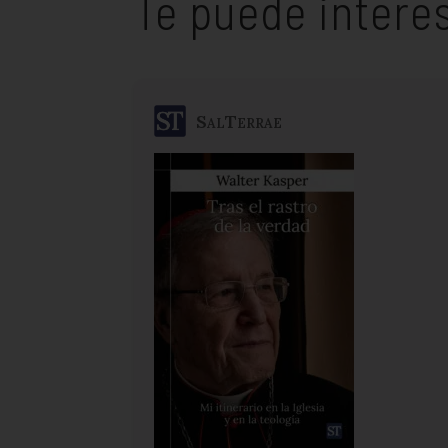
Te puede intere
SalTerrae