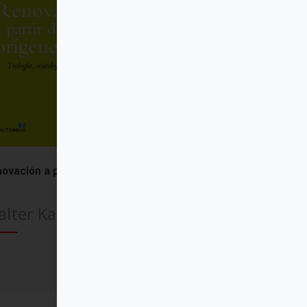
ovación a partir de los orígenes
lter Kasper
Comprar