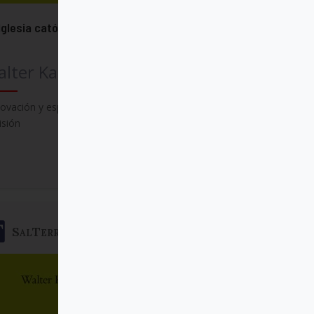
Iglesia católica
lter Kasper
ovación y esperanza: Iglesia en diálogo
isión
Comprar
SalTerrae