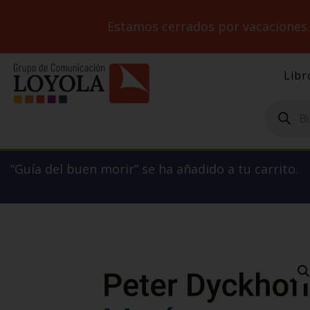
Estamos cerrados por vacaciones
Libr
Búsqueda
de
productos
“Guía del buen morir” se ha añadido a tu carrito.