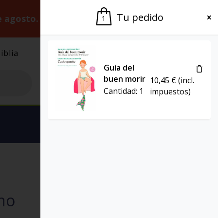
Tu pedido
e agosto.
Gracias por la paciencia.
1
iblia
El Grupo
Agenda
Guía del
buen morir
10,45
€
(incl.
Cantidad:
1
impuestos)
Ver carrito
EL POZO DE SIQUÉN
no