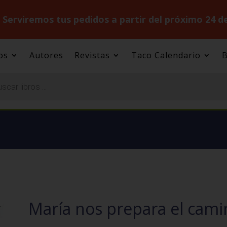
.
Serviremos tus pedidos a partir del próximo 24 d
os
Autores
Revistas
Taco Calendario
B
María nos prepara el cami