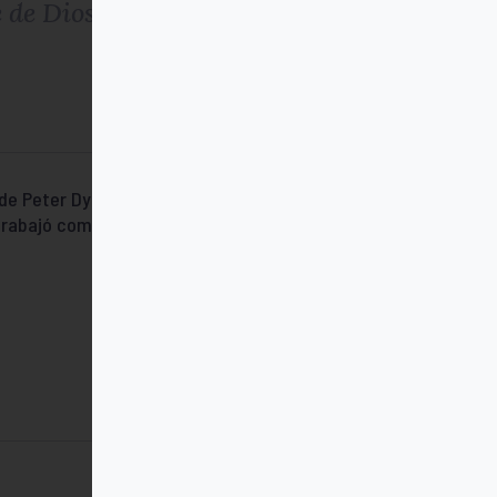
 de Dios
 de Peter Dyckhoff, autor de libros de
l trabajó como gerente de una empresa