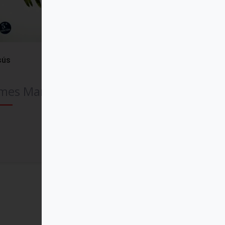
sús
mes Martin SJ
Comprar