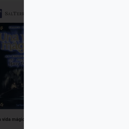
SalTerrae
 vida mágica