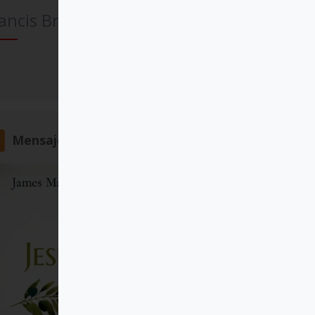
ancis Bridger
Comprar
Mensajero