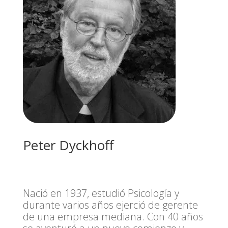
Peter Dyckhoff
Nació en 1937, estudió Psicología y
durante varios años ejerció de gerente
de una empresa mediana. Con 40 años