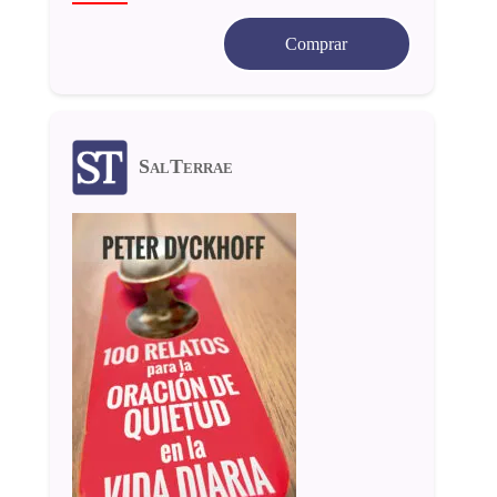
Comprar
SalTerrae