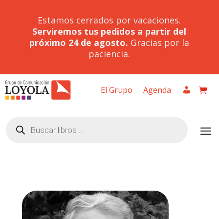
Estamos cerrados por vacaciones.
Serviremos tus pedidos a partir del
próximo 24 de agosto.
Gracias por la
paciencia.
El Grupo
Agenda
Búsqueda
de
productos