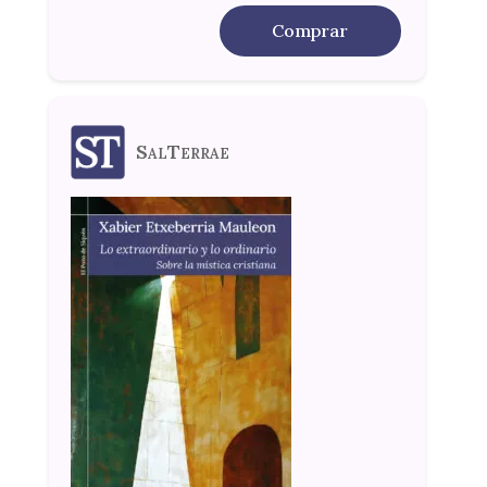
Comprar
SalTerrae