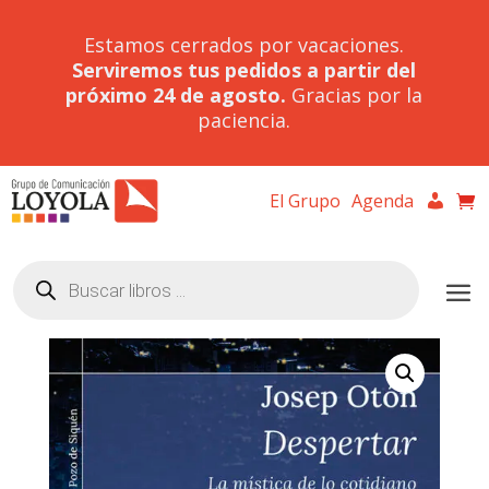
Estamos cerrados por vacaciones.
Serviremos tus pedidos a partir del
próximo 24 de agosto.
Gracias por la
paciencia.
El Grupo
Agenda
Búsqueda
de
productos