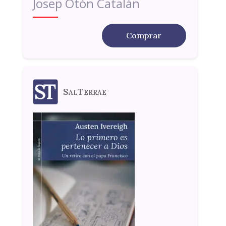
Josep Otón Catalán
Comprar
SalTerrae