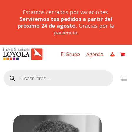
Estamos cerrados por vacaciones.
Serviremos tus pedidos a partir del
próximo 24 de agosto.
Gracias por la
paciencia.
El Grupo
Agenda
Búsqueda
de
productos