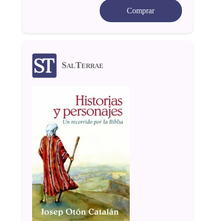
Comprar
SalTerrae