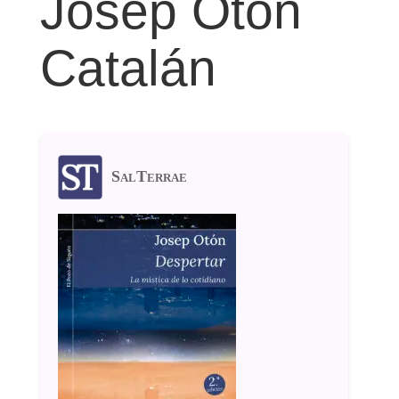
Josep Otón
Catalán
SalTerrae