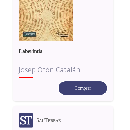
Laberintia
Josep Otón Catalán
Comprar
SalTerrae