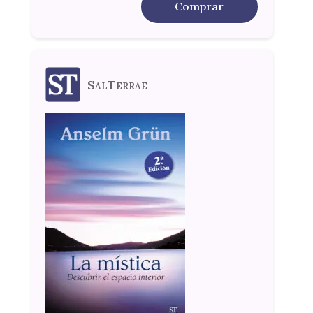
Comprar
SalTerrae