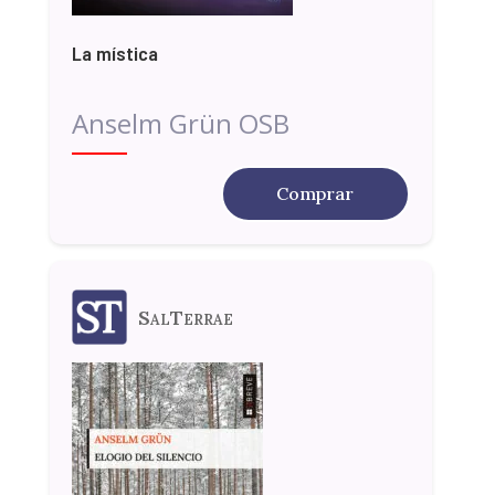
La mística
Anselm Grün OSB
Comprar
SalTerrae