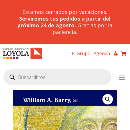
Estamos cerrados por vacaciones.
Serviremos tus pedidos a partir del
próximo 24 de agosto.
Gracias por la
paciencia.
El Grupo
Agenda
Búsqueda
de
productos