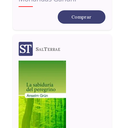
Comprar
SalTerrae