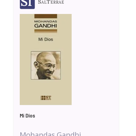
SalTerrae
Mi Dios
Mohandas Gandhi