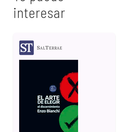
interesar
SalTerrae