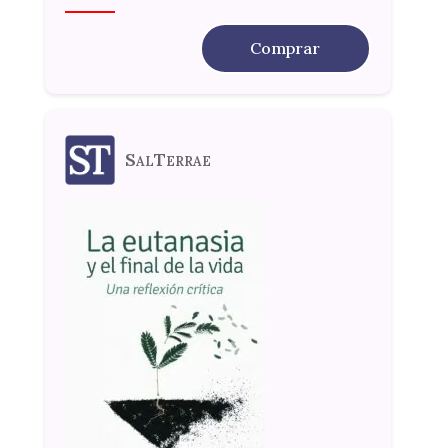
Comprar
SalTerrae