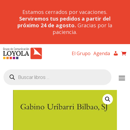
Estamos cerrados por vacaciones.
Serviremos tus pedidos a partir del
próximo 24 de agosto.
Gracias por la
paciencia.
El Grupo
Agenda
Búsqueda
de
productos