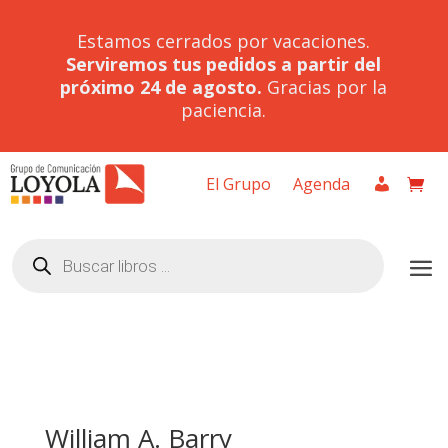
Estamos cerrados por vacaciones.
Serviremos tus pedidos a partir del
próximo 24 de agosto.
Gracias por la
paciencia.
El Grupo
Agenda
Búsqueda
de
productos
William A. Barry