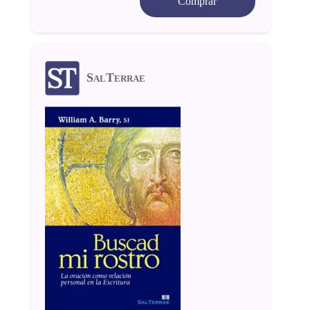
Comprar
SalTerrae