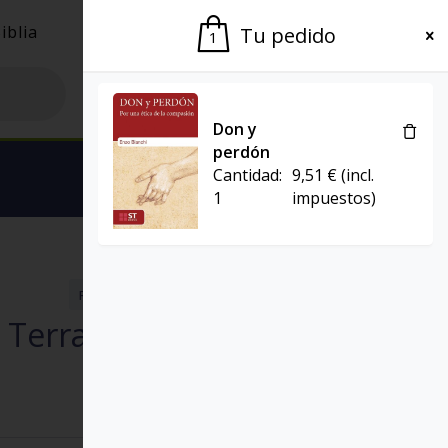
iblia
El Grupo
Agenda
Tu pedido
1
Don y
perdón
Cantidad:
9,51
€
(incl.
Ver carrito
1
impuestos)
REVISTA SAL TERRAE
REVISTAS
 Terrae