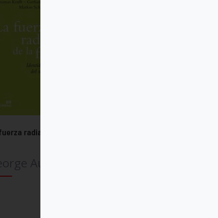
fuerza radiante de la fe
eorge Augustin
Comprar