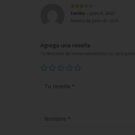
Valorad
Cecilia
–
junio 6, 2025
o con
Revista de junio de 2025
3
de 5
Agrega una reseña
Tu dirección de correo electrónico no será publi