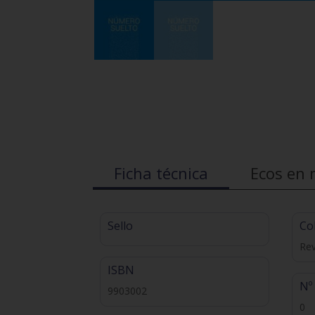
Ficha técnica
Ecos en 
Sello
Co
Rev
ISBN
Nº
9903002
0