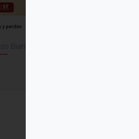
 y perdón
zo Bianchi
Comprar