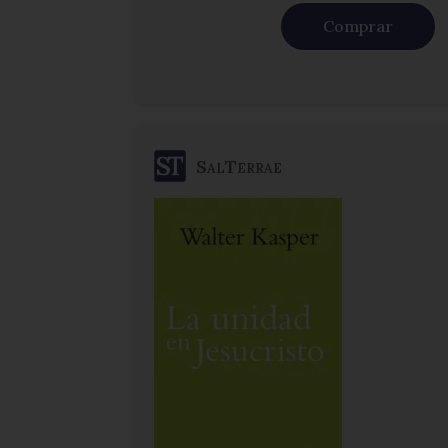
Comprar
SalTerrae