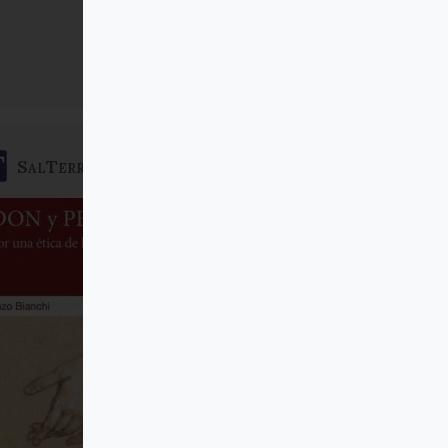
Comprar
SalTerrae