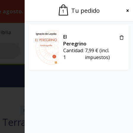
Tu pedido
e agosto.
Gracias por la paciencia.
1
iblia
El Grupo
Agenda
El
Peregrino
Cantidad:
7,99
€
(incl.
1
impuestos)
Ver carrito
REVISTA SAL TERRAE
REVISTAS
 Terrae