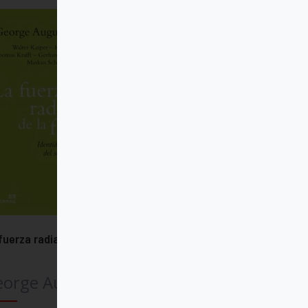
fuerza radiante de la fe
eorge Augustin