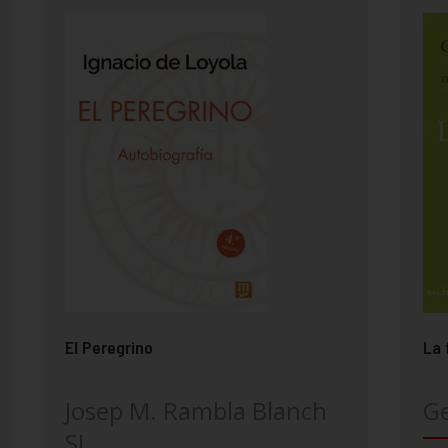
El Peregrino
La 
Josep M. Rambla Blanch
G
SJ