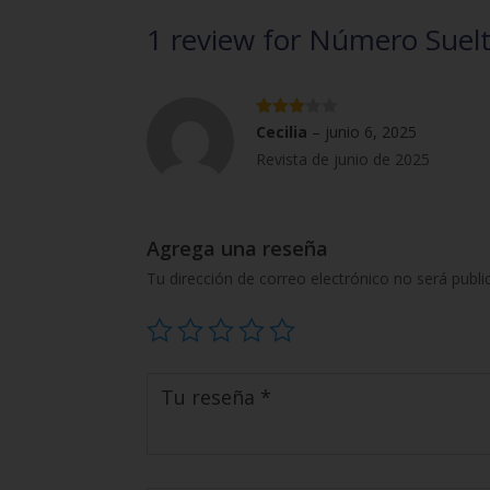
1 review for
Número Suelto
Valorad
Cecilia
–
junio 6, 2025
o con
Revista de junio de 2025
3
de 5
Agrega una reseña
Tu dirección de correo electrónico no será publi