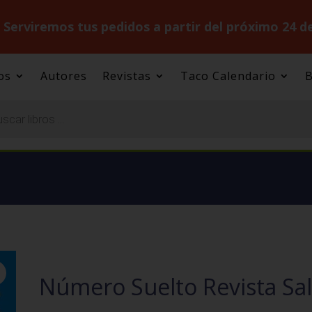
.
Serviremos tus pedidos a partir del próximo 24 d
os
Autores
Revistas
Taco Calendario
B
Número Suelto Revista Sal