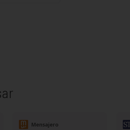
sar
Mensajero