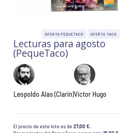
OFERTA PEQUETACO
OFERTA TACO
Lecturas para agosto
(PequeTaco)
Leopoldo Alas (Clarín)
Víctor Hugo
El precio de este lote es de
27,00 €.
Por ser lector del PequeTaco, pague solo
15
,00 €.