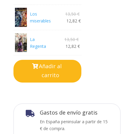
original
precio
era:
actual
Los
13,50
€
miserables
12,82
€
27,00 €.
es:
La
13,50
€
15,00 €.
Regenta
12,82
€
Añadir al
carrito
Gastos de envío gratis

En España peninsular a partir de 15
€ de compra.