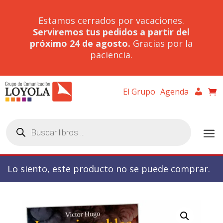
Estamos cerrados por vacaciones.
Serviremos tus pedidos a partir del
próximo 24 de agosto.
Gracias por la
paciencia.
El Grupo
Agenda
Búsqueda
de
productos
Lo siento, este producto no se puede comprar.