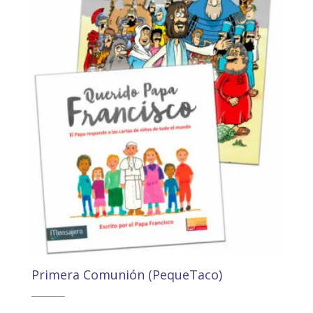
Primera Comunión (PequeTaco)
24,95
€
El
El
12,00
€