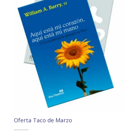
Oferta Taco de Marzo
33,00
€
El
El
18,00
€
precio
precio