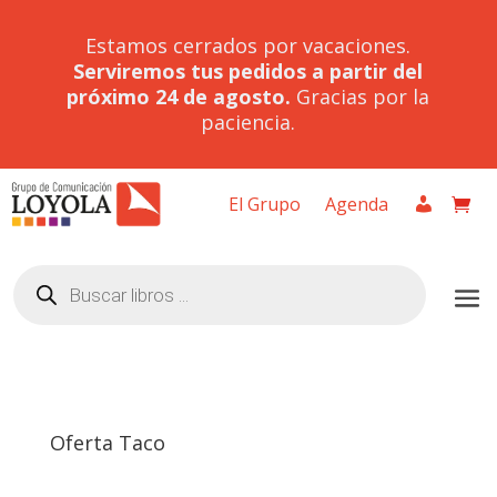
Estamos cerrados por vacaciones.
Serviremos tus pedidos a partir del
próximo 24 de agosto.
Gracias por la
paciencia.
El Grupo
Agenda
Búsqueda
de
productos
Oferta Taco