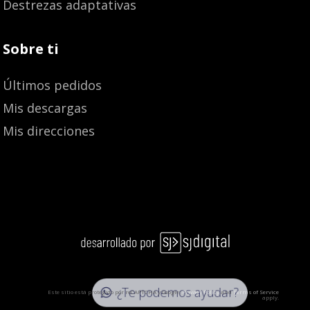
Destrezas adaptativas
Sobre ti
Últimos pedidos
Mis descargas
Mis direcciones
¿Te podemos ayudar?
Este sitio está protegido por reCAPTCHA y Google:
Privacy Policy
and
Terms of Service
apply.