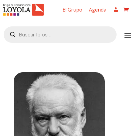
El Grupo
Agenda
Búsqueda
de
productos