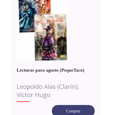
Lecturas para agosto (PequeTaco)
Leopoldo Alas (Clarín),
Víctor Hugo
El
El
Comprar