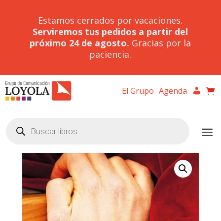
Estamos cerrados por vacaciones.
Serviremos tus pedidos a partir del
próximo 24 de agosto.
Gracias por la
paciencia.
El Grupo
Agenda
Búsqueda
de
productos