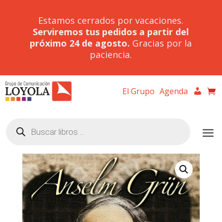
Estamos cerrados por vacaciones.
Serviremos tus pedidos a partir del
próximo 24 de agosto.
Gracias por la
paciencia.
El Grupo
Agenda
Búsqueda
de
productos