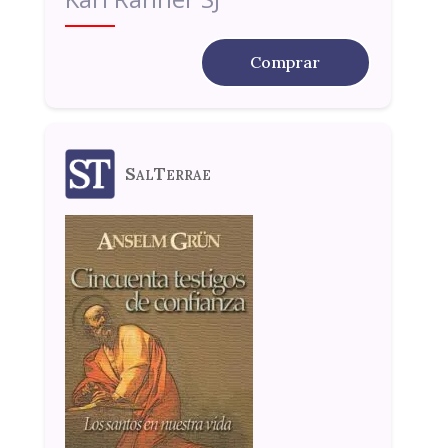
Comprar
SalTerrae