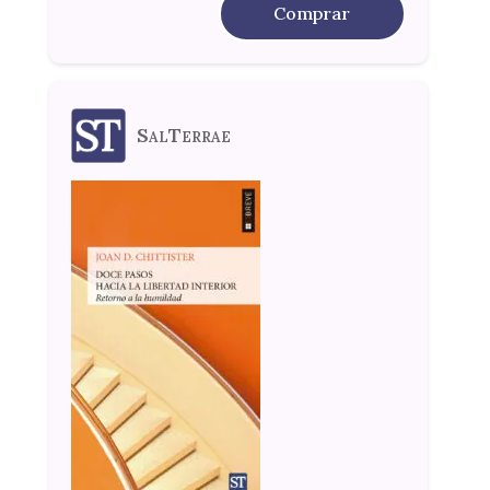
Comprar
SalTerrae