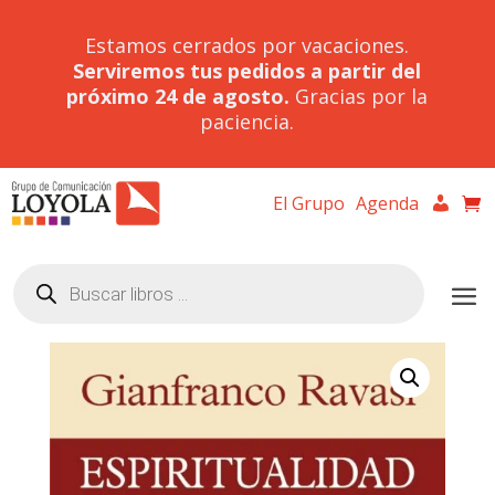
Estamos cerrados por vacaciones.
Serviremos tus pedidos a partir del
próximo 24 de agosto.
Gracias por la
paciencia.
El Grupo
Agenda
Búsqueda
de
productos