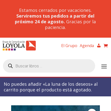
Estamos cerrados por vacaciones.
Serviremos tus pedidos a partir del
próximo 24 de agosto.
Gracias por la
paciencia.
El Grupo
Agenda
Búsqueda
de
productos
No puedes añadir «La luna de los deseos» al
carrito porque el producto está agotado.