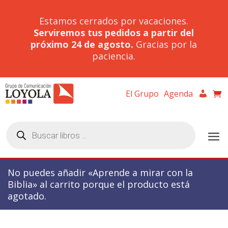
Estamos cerrados por vacaciones.
Serviremos tus pedidos a partir del
próximo 24 de agosto.
Gracias por la
paciencia.
El Grupo
Agenda
Búsqueda
de
productos
No puedes añadir «Aprende a mirar con la
Biblia» al carrito porque el producto está
agotado.