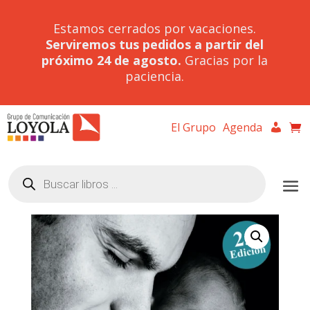
Estamos cerrados por vacaciones.
Serviremos tus pedidos a partir del
próximo 24 de agosto.
Gracias por la
paciencia.
El Grupo
Agenda
Búsqueda
de
productos