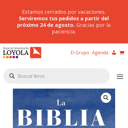
Estamos cerrados por vacaciones.
Serviremos tus pedidos a partir del
próximo 24 de agosto.
Gracias por la
paciencia.
El Grupo
Agenda
Búsqueda
de
productos