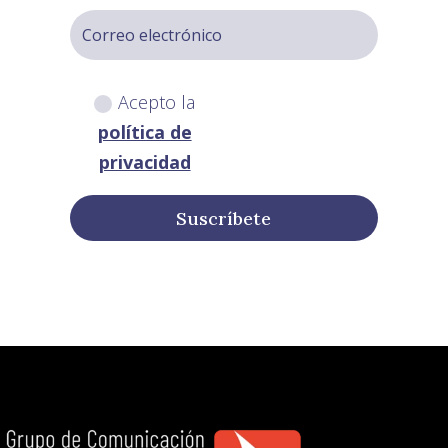
Acepto la
política de
privacidad
Suscríbete