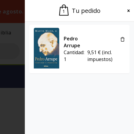
Tu pedido
e agosto.
Gracias por la paciencia.
1
iblia
El Grupo
Agenda
Pedro
Arrupe
Cantidad:
9,51
€
(incl.
1
impuestos)
Ver carrito
ENCARGOS