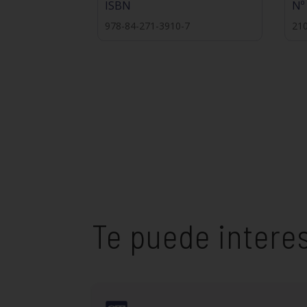
ISBN
Nº
978-84-271-3910-7
21
Te puede intere