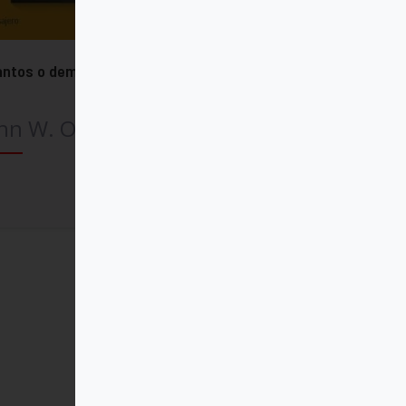
antos o demonios?
hn W. O'Malley SJ
Comprar