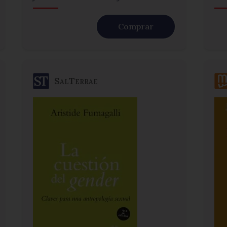
Comprar
SalTerrae