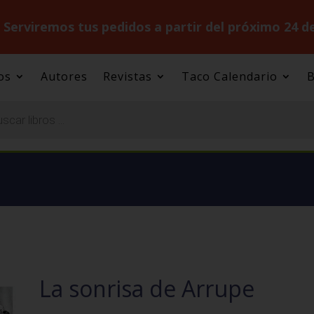
.
Serviremos tus pedidos a partir del próximo 24 d
os
Autores
Revistas
Taco Calendario
B
La sonrisa de Arrupe