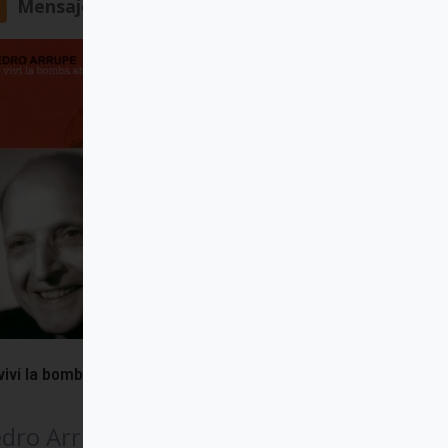
Mensajero
viví la bomba atómica
dro Arrupe SJ