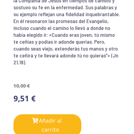
la Compañía de Jesús en tiempos de cambio y
sostuvo su fe en la enfermedad. Sus palabras y
su ejemplo reflejan una fidelidad inquebrantable.
En él resonaron las promesas del Evangelio,
incluso cuando el camino lo llevó a donde no
había elegido ir: «Cuando eras joven, tú mismo
te ceñías y podías ir adonde querías. Pero,
cuando seas viejo, extenderás tus manos y otro
te ceñirá y te llevará adonde tú no quieras”» (Jn
21,18).
10,00
€
9,51
€
Añadir al
carrito