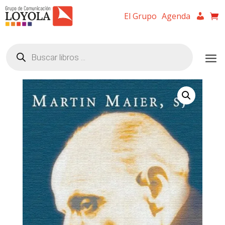
El Grupo
Agenda
Búsqueda
de
productos