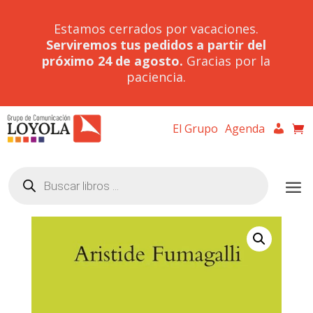
Estamos cerrados por vacaciones.
Serviremos tus pedidos a partir del
próximo 24 de agosto.
Gracias por la
paciencia.
El Grupo
Agenda
Búsqueda
de
productos