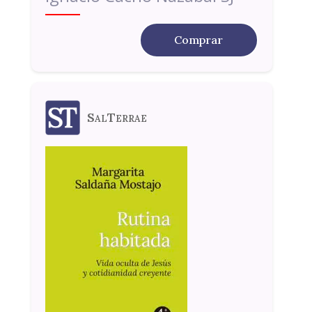
Comprar
SalTerrae