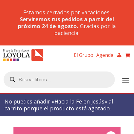
Estamos cerrados por vacaciones.
Serviremos tus pedidos a partir del
próximo 24 de agosto.
Gracias por la
paciencia.
El Grupo
Agenda
Búsqueda
de
productos
No puedes añadir «Hacia la Fe en Jesús» al
carrito porque el producto está agotado.