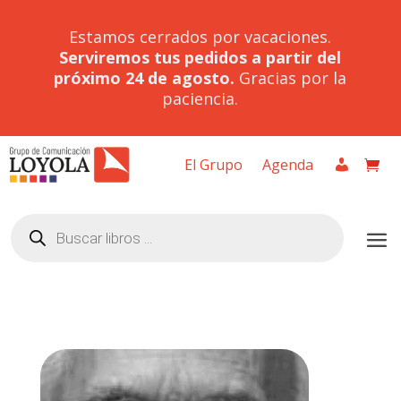
Estamos cerrados por vacaciones.
Serviremos tus pedidos a partir del
próximo 24 de agosto.
Gracias por la
paciencia.
El Grupo
Agenda
Búsqueda
de
productos