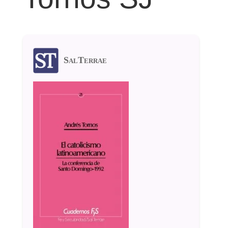
SalTerrae