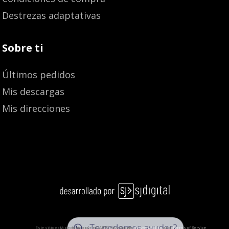
Destrezas adaptativas
Sobre ti
Últimos pedidos
Mis descargas
Mis direcciones
¿Te podemos ayudar?
Este sitio está protegido por reCAPTCHA y Google:
Privacy Policy
and
Terms of Service