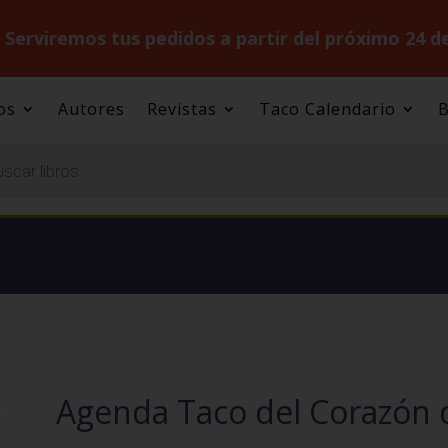
.
Serviremos tus pedidos a partir del próximo 24 d
os
Autores
Revistas
Taco Calendario
B
Agenda Taco del Corazón d