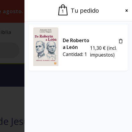
Tu pedido
e agosto.
Gracias por la paciencia.
1
iblia
El Grupo
Agenda
De Roberto
a León
11,30
€
(incl.
Cantidad:
1
impuestos)
Ver carrito
AGENDAS
e Jesús – 2026