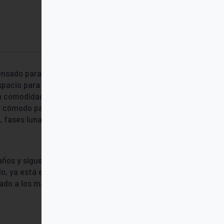
ensado para quienes necesitan organizarse
pacio para notas, tareas o citas. La
on comodidad. El cierre con goma añade
y cómodo para llevarla siempre contigo.
, fases lunares, citas célebres, reflexiones,
ños y sigue siendo un imprescindible en
o, ya está el PEQUETaco: versión infantil
ado a los más pequeños.