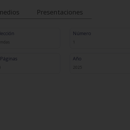
medios
Presentaciones
lección
Número
endas
1
 Páginas
Año
4
2025