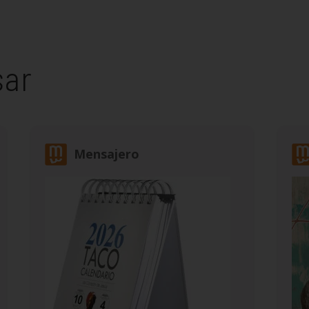
sar
Mensajero