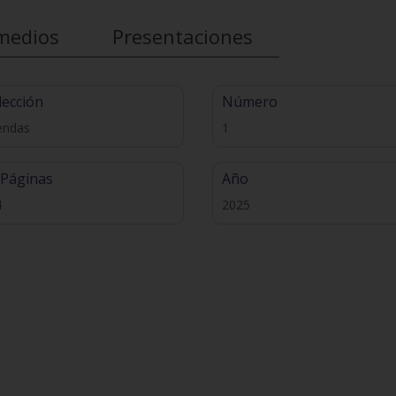
medios
Presentaciones
lección
Número
endas
1
 Páginas
Año
4
2025