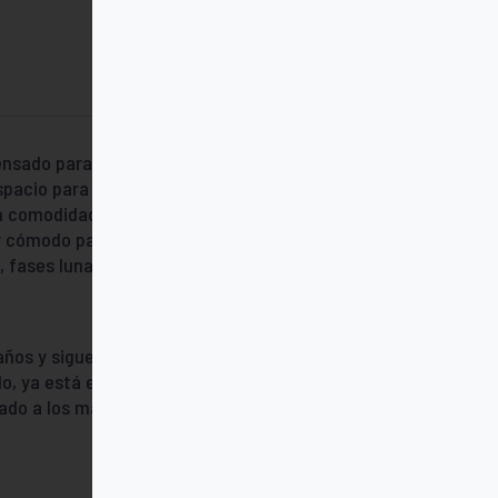
ensado para quienes necesitan organizarse
pacio para notas, tareas o citas. La
on comodidad. El cierre con goma añade
y cómodo para llevarla siempre contigo.
, fases lunares, citas célebres, reflexiones,
ños y sigue siendo un imprescindible en
o, ya está el PEQUETaco: versión infantil
ado a los más pequeños.