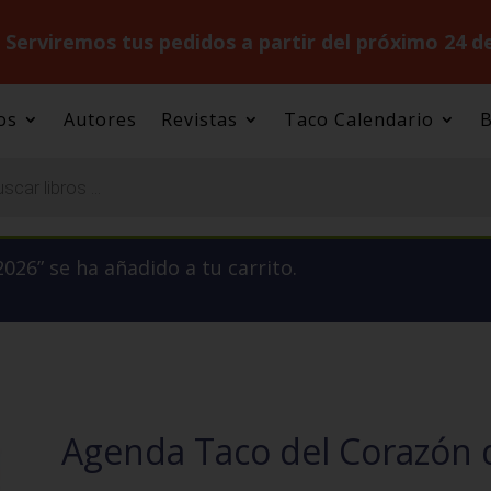
.
Serviremos tus pedidos a partir del próximo 24 d
os
Autores
Revistas
Taco Calendario
B
026” se ha añadido a tu carrito.
Agenda Taco del Corazón d