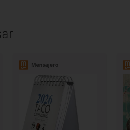
sar
Mensajero