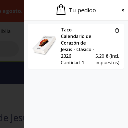
Tu pedido
e agosto.
Gracias por la paciencia.
1
Taco
iblia
El Grupo
Agenda
Calendario del
Corazón de
Jesús - Clásico -
2026
5,20
€
(incl.
Cantidad:
1
impuestos)
Ver carrito
AGENDAS
e Jesús – 2026