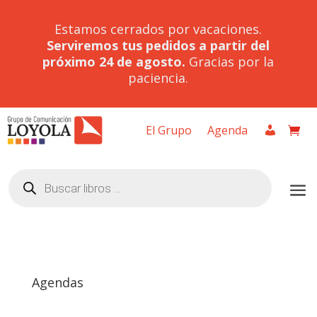
Estamos cerrados por vacaciones.
Serviremos tus pedidos a partir del
próximo 24 de agosto.
Gracias por la
paciencia.
El Grupo
Agenda
Búsqueda
de
productos
Agendas