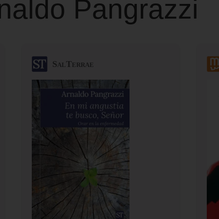
rnaldo Pangrazzi
SalTerrae