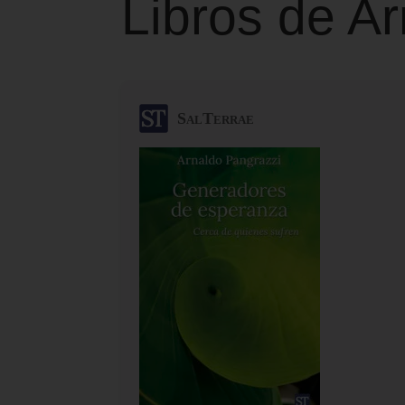
Libros de A
SalTerrae