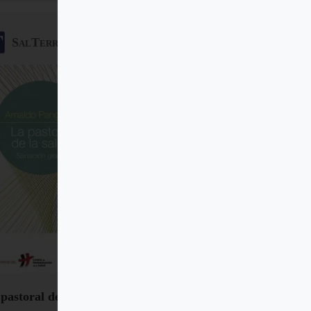
SalTerrae
pastoral de la salud