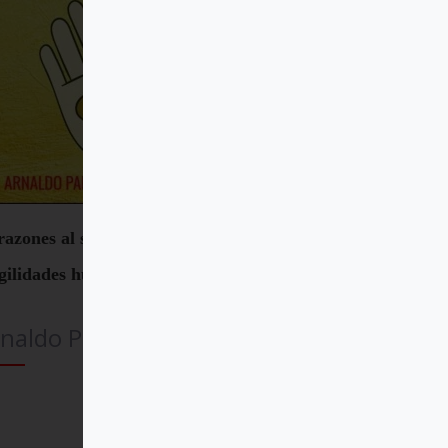
azones al servicio de las
agilidades humanas
naldo Pangrazzi
Comprar