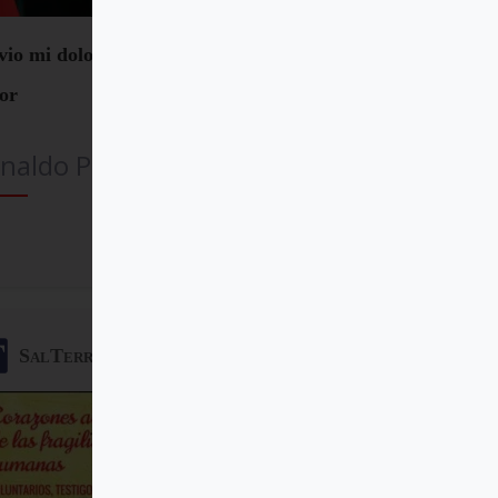
vio mi dolor hablando de mi
or
naldo Pangrazzi
Comprar
SalTerrae