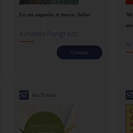
En mi angustia te busco, Señor
Ali
am
Arnaldo Pangrazzi
Ar
Comprar
SalTerrae