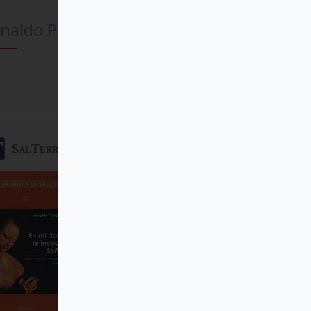
naldo Pangrazzi
Comprar
SalTerrae