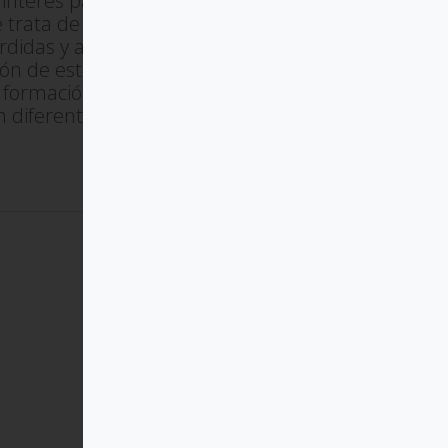
interés particular por la
 trata de un recurso comunitario
rdidas y a los duelos, primero a
ión de estos grupos en los Estados
a formación para el uso de esta
 diferentes países: Colombia,