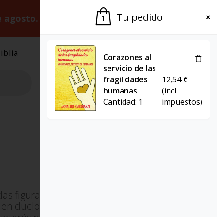
Tu pedido
e agosto.
Gracias por la paciencia.
1
iblia
El Grupo
Agenda
Corazones al
servicio de las
fragilidades
12,54
€
humanas
(incl.
Cantidad:
1
impuestos)
as figuras en pastoral de la salud
en duelo, profesor de Pastoral y