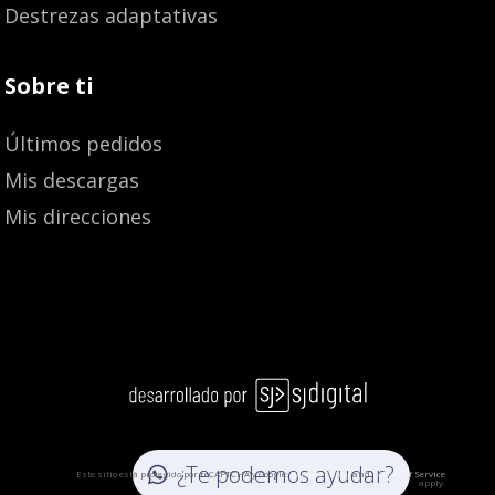
Destrezas adaptativas
Sobre ti
Últimos pedidos
Mis descargas
Mis direcciones
9,02
€
9,50
€
¿Te podemos ayudar?
Este sitio está protegido por reCAPTCHA y Google:
Privacy Policy
and
Terms of Service
apply.