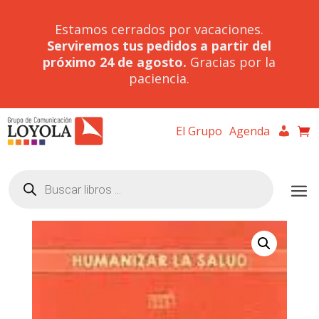
Estamos cerrados por vacaciones.
Serviremos tus pedidos a partir del
próximo 24 de agosto.
Gracias por la
paciencia.
El Grupo
Agenda
Búsqueda
de
productos