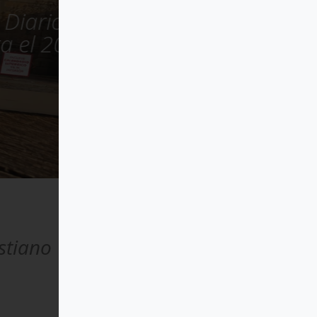
 la
istiano