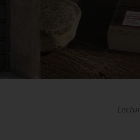
Ya
Lectur