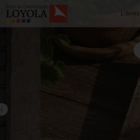
Libros
Bú
de
pr
e