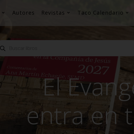
Autores
Revistas
Taco Calendario
squeda
oductos
El Evangelio
ntra en tu d