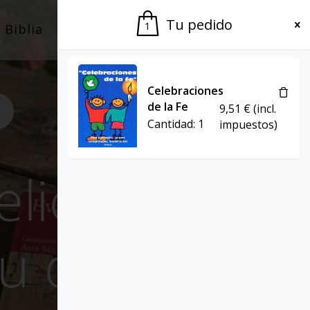
Tu pedido
1
Biblia
El Grupo
Agenda
Celebraciones
de la Fe
9,51
€
(incl.
Cantidad:
1
impuestos)
ía