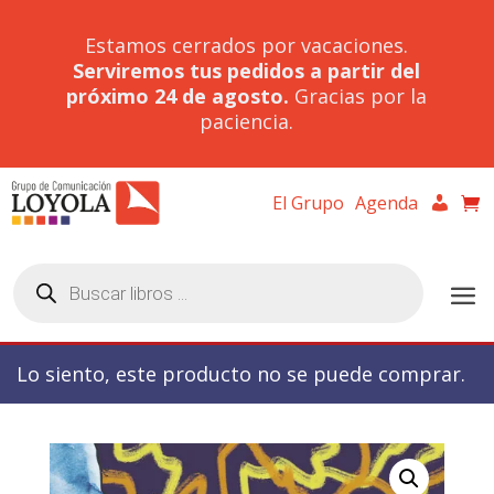
Estamos cerrados por vacaciones.
Serviremos tus pedidos a partir del
próximo 24 de agosto.
Gracias por la
paciencia.
El Grupo
Agenda
Búsqueda
de
productos
Lo siento, este producto no se puede comprar.