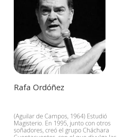
Rafa Ordóñez
(Aguilar de Campos, 1964) Estudió
Magisterio. En 1995, junto con otros
soñadores, creó el grupo Cháchara