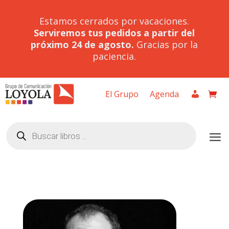
Estamos cerrados por vacaciones.
Serviremos tus pedidos a partir del
próximo 24 de agosto.
Gracias por la
paciencia.
El Grupo
Agenda
Búsqueda
de
productos