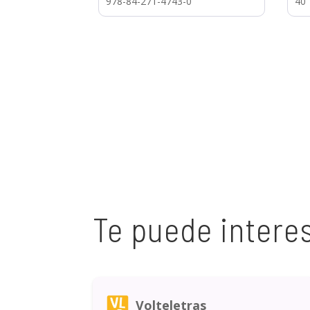
978-84-271-4743-0
40
Te puede intere
Volteletras