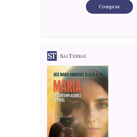
Comprar
SalTerrae