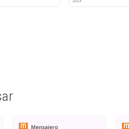
2023
sar
Mensajero