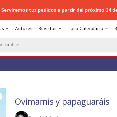
.
Serviremos tus pedidos a partir del próximo 24 d
os
Autores
Revistas
Taco Calendario
B
Ovimamis y papaguaráis