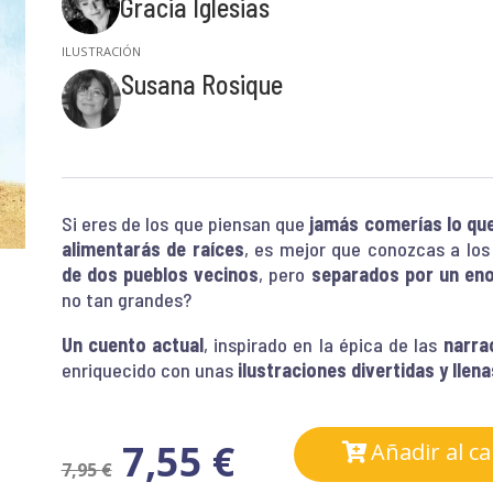
Gracia Iglesias
Susana Rosique
Si eres de los que piensan que
jamás comerías lo que
alimentarás de raíces
, es mejor que conozcas a los
de dos pueblos vecinos
, pero
separados por un eno
no tan grandes?
Un cuento actual
, inspirado en la épica de las
narra
enriquecido con unas
ilustraciones divertidas y llena
7,55
€
Añadir al ca
7,95
€