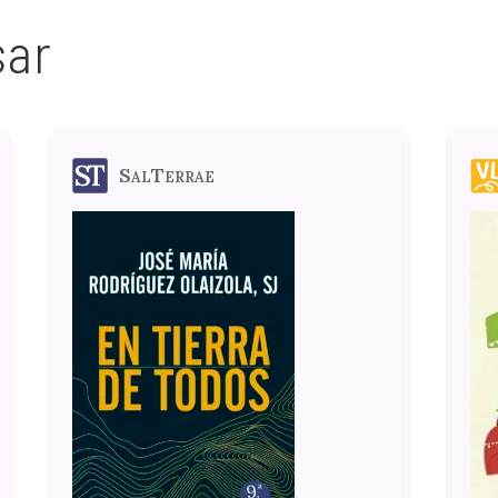
sar
SalTerrae