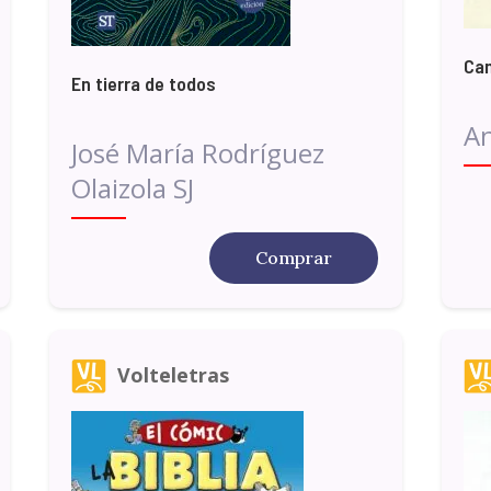
Cam
En tierra de todos
An
José María Rodríguez
Olaizola SJ
Comprar
Volteletras